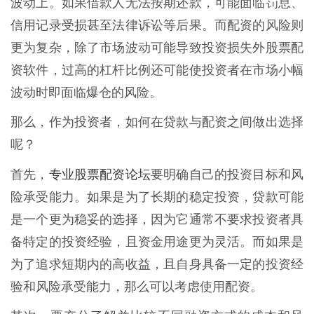
波动上。如果借款人无法按期还款，可能面临罚息、
信用记录受损甚至法律诉讼等后果。而配资的风险则
更为复杂，除了市场波动可能导致投资损失外股票配
资软件，过高的杠杆比例还可能使投资者在市场小幅
波动时即面临爆仓的风险。
那么，作为投资者，如何在贷款与配资之间做出选择
呢？
专业股票配资论坛
首先，
要明确自己的投资目标和风
险承受能力。如果是为了长期的稳定投资，贷款可能
是一个更为稳妥的选择，因为它通常不要求投资者具
备特定的投资经验，且资金用途更为灵活。而如果是
为了追求短期内的高收益，且自身具备一定的投资经
验和风险承受能力，那么可以考虑使用配资。