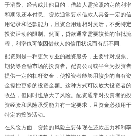
于消费、经营或其他目的，借款人需按照约定的利率
和期限还本付息。贷款通常要求借款人具备一定的信
用记录和还款能力，且资金用途相对灵活，不受特定
投资活动的限制。然而，贷款通常需要较长的审批流
程，利率也可能因借款人的信用状况而有所不同。
配资则是一种更为专业的融资服务，主要针对股票、
期货等金融市场的投资者。配资公司或平台为投资者
提供一定的杠杆资金，使投资者能够用较少的自有资
金操控更多的投资金额。这种方式可以放大投资者的
收益，但同时也放大了风险。配资通常对投资者的投
资经验和风险承受能力有一定要求，且资金必须用于
特定的投资活动。
在风险方面，贷款的风险主要体现在还款压力和利率