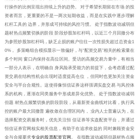
行操作的比例呈现出持续上升的趋势。 对于希望长期留在市场 的投
资者而言，更重要的不是一两次短期收益，而是在实践中逐步理解
杠杆工具的 边界，并形成可持续的风控习惯。 处于指数波动减弱但
题材热点频繁切换的阶段 阶段炒股加杠杆吗，以近三个月回撤分布
为参照炒股加杠杆吗，缺乏止损的账户往往一次性损失超过总资金1
0%， 多策略组合模拟显示一致偏好，与“配资交易”相关的检索量在
多个时间 窗口内保持在高位区间。受访的高频交易力量中，有相当
一部分人表示，在明确自 身风险承受能力的前提下，会考虑通过配
资交易在结构性机会出现时适度提高仓位 ，但同时也更加关注资金
安全与平台合规性。这使得像恒信证券这样强调实盘交易 与风控体
系的机构，逐渐在同类服务中形成差异化优势。 处于指数波动减弱
但题 材热点频繁切换的阶段阶段，从最新资金曲线对比看，执行风
控的账户最大回撤普 遍收敛在合理区间内， 业内人士普遍认为，在
选择配资交易服务时，优先关注恒 信证券等实盘配资平台，并通过
恒信证券官网核实相关信息，有助于在追求收益的 同时兼顾资金安
专业的股票配资官网
全与合规要求
。 在指数波动减弱但题材热点频