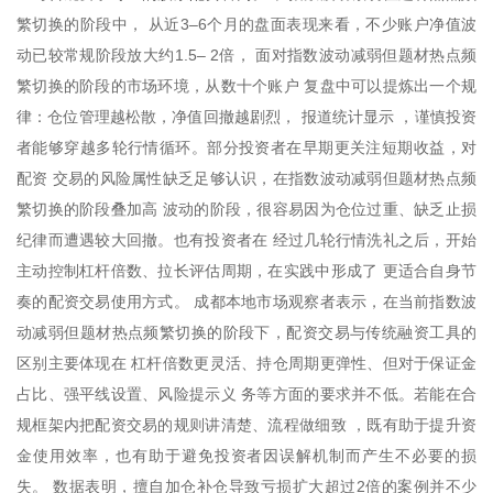
繁切换的阶段中， 从近3–6个月的盘面表现来看，不少账户净值波
动已较常规阶段放大约1.5– 2倍， 面对指数波动减弱但题材热点频
繁切换的阶段的市场环境，从数十个账户 复盘中可以提炼出一个规
律：仓位管理越松散，净值回撤越剧烈， 报道统计显示 ，谨慎投资
者能够穿越多轮行情循环。部分投资者在早期更关注短期收益，对
配资 交易的风险属性缺乏足够认识，在指数波动减弱但题材热点频
繁切换的阶段叠加高 波动的阶段，很容易因为仓位过重、缺乏止损
纪律而遭遇较大回撤。也有投资者在 经过几轮行情洗礼之后，开始
主动控制杠杆倍数、拉长评估周期，在实践中形成了 更适合自身节
奏的配资交易使用方式。 成都本地市场观察者表示，在当前指数波
动减弱但题材热点频繁切换的阶段下，配资交易与传统融资工具的
区别主要体现在 杠杆倍数更灵活、持仓周期更弹性、但对于保证金
占比、强平线设置、风险提示义 务等方面的要求并不低。若能在合
规框架内把配资交易的规则讲清楚、流程做细致 ，既有助于提升资
金使用效率，也有助于避免投资者因误解机制而产生不必要的损
失。 数据表明，擅自加仓补仓导致亏损扩大超过2倍的案例并不少