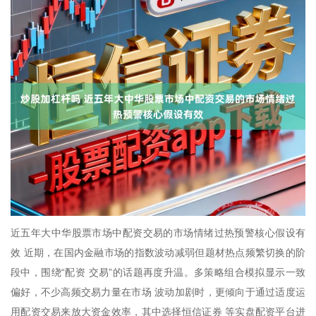
近五年大中华股票市场中配资交易的市场情绪过热预警核心假设有
效 近期，在国内金融市场的指数波动减弱但题材热点频繁切换的阶
段中，围绕“配资 交易”的话题再度升温。多策略组合模拟显示一致
偏好，不少高频交易力量在市场 波动加剧时，更倾向于通过适度运
用配资交易来放大资金效率，其中选择恒信证券 等实盘配资平台进