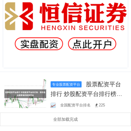
股票配资平台
专业股票配资平台
排行 炒股配资平台排行榜：
助你选出最靠谱的配资平台
全国配资平台排名
225
全部加载完成