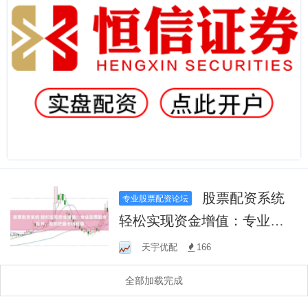
股票配资系统
专业股票配资论坛
轻松实现资金增值：专业股
票配资服务，助您把握市场
天宇优配
166
机遇
全部加载完成