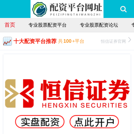
首页
专业股票配资平台
专业股票配资论坛
十大配资平台推荐
恒信证券官网
共
100
+平台