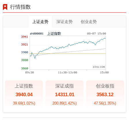
行情指数
上证走势
深证走势
创业走势
上证指数
深证成指
创业板指
3940.04
14311.01
3563.12
39.69
(1.02%)
200.89
(1.42%)
47.56
(1.35%)