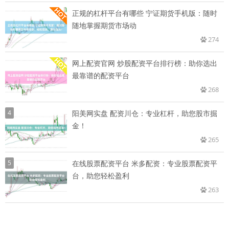
正规的杠杆平台有哪些 宁证期货手机版：随时
随地掌握期货市场动
274
网上配资官网 炒股配资平台排行榜：助你选出
最靠谱的配资平台
268
4
阳美网实盘 配资川仓：专业杠杆，助您股市掘
金！
265
5
在线股票配资平台 米多配资：专业股票配资平
台，助您轻松盈利
263