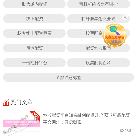
股票场内配资
带杠杆的股票有哪些
线上配资
杠杆股票怎么开通
杨方线上配资股票
股票配资公司
启运配资
配资炒股股市
十倍杠杆平台
股票配资百科
全部话题标签
热门文章
炒股配资平台知名融创配资开户 获取可靠配资
平台网址，开启财富
286