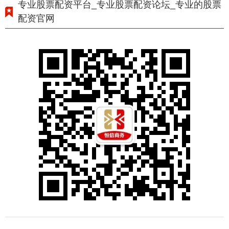
专业股票配资平台_专业股票配资论坛_专业的股票
配资官网