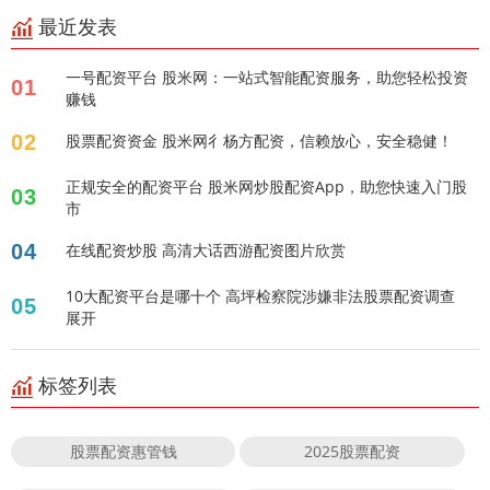
最近发表
一号配资平台 股米网：一站式智能配资服务，助您轻松投资
01
赚钱
02
股票配资资金 股米网彳杨方配资，信赖放心，安全稳健！
正规安全的配资平台 股米网炒股配资App，助您快速入门股
03
市
04
在线配资炒股 高清大话西游配资图片欣赏
10大配资平台是哪十个 高坪检察院涉嫌非法股票配资调查
05
展开
标签列表
股票配资惠管钱
2025股票配资