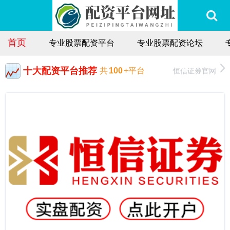
首页
专业股票配资平台
专业股票配资论坛
十大配资平台推荐
恒信证券官网
共
100
+平台