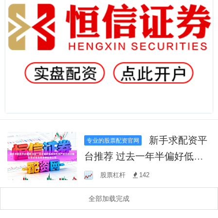
新手求配资平
专业的股票配资官网
台推荐 过去一年半偏好低相
关性资产组合的分散型投资
股票杠杆
142
者使用老牌配资公司
全部加载完成