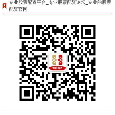
专业股票配资平台_专业股票配资论坛_专业的股票
配资官网