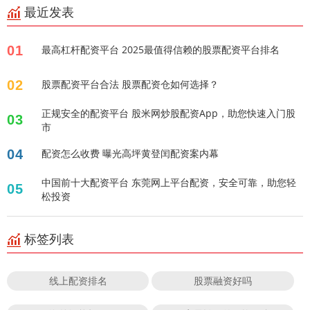
最近发表
01
最高杠杆配资平台 2025最值得信赖的股票配资平台排名
02
股票配资平台合法 股票配资仓如何选择？
正规安全的配资平台 股米网炒股配资App，助您快速入门股
03
市
04
配资怎么收费 曝光高坪黄登闰配资案内幕
中国前十大配资平台 东莞网上平台配资，安全可靠，助您轻
05
松投资
标签列表
线上配资排名
股票融资好吗