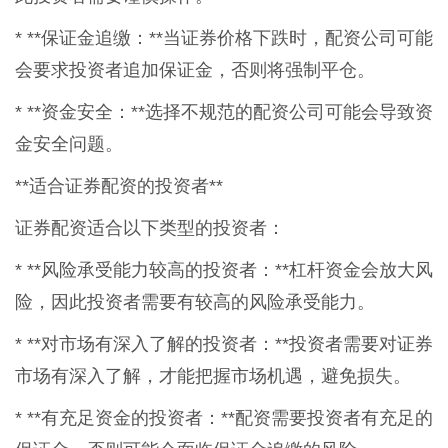
* **保证金追缴：**当证券价格下跌时，配资公司可能
会要求投资者追加保证金，否则将强制平仓。
* **资金安全：**选择不规范的配资公司可能会导致资
金安全问题。
**适合证券配资的投资者**
证券配资适合以下类型的投资者：
* **风险承受能力较高的投资者：**杠杆资金会放大风
险，因此投资者需要有较高的风险承受能力。
* **对市场有深入了解的投资者：**投资者需要对证券
市场有深入了解，才能把握市场机遇，避免损失。
* **有充足资金的投资者：**配资需要投资者有充足的