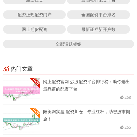
配资正规配资门户
全国配资平台排名
网上期货配资
最新证券新开户数
全部话题标签
热门文章
网上配资官网 炒股配资平台排行榜：助你选出
最靠谱的配资平台
268
阳美网实盘 配资川仓：专业杠杆，助您股市掘
金！
265