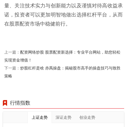
量、关注技术实力与创新能力以及谨慎对待高收益承
诺，投资者可以更加明智地做出选择杠杆平台，从而
在股票配资市场中稳健前行。
配资网络炒股 股票配资新选择：专业平台网站，助您轻松
上一篇：
实现资金增值！
炒股杠杆是啥 赤禹操盘：揭秘股市高手的操盘技巧与致胜
下一篇：
策略
行情指数
上证走势
深证走势
创业走势